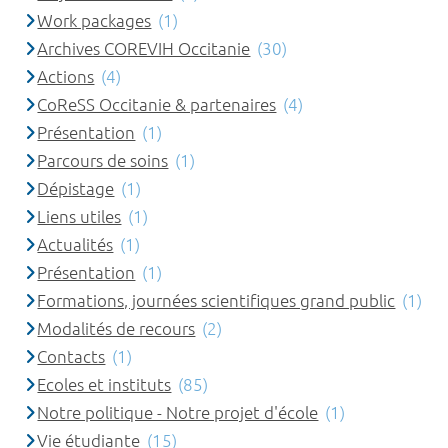
Work packages
(1)
Archives COREVIH Occitanie
(30)
Actions
(4)
CoReSS Occitanie & partenaires
(4)
Présentation
(1)
Parcours de soins
(1)
Dépistage
(1)
Liens utiles
(1)
Actualités
(1)
Présentation
(1)
Formations, journées scientifiques grand public
(1)
Modalités de recours
(2)
Contacts
(1)
Ecoles et instituts
(85)
Notre politique - Notre projet d'école
(1)
Vie étudiante
(15)