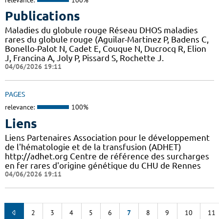
Publications
Maladies du globule rouge Réseau DHOS maladies
rares du globule rouge (Aguilar-Martinez P, Badens C,
Bonello-Palot N, Cadet E, Couque N, Ducrocq R, Elion
J, Francina A, Joly P, Pissard S, Rochette J.
04/06/2026 19:11
PAGES
relevance:
100%
Liens
Liens Partenaires Association pour le développement
de l'hématologie et de la transfusion (ADHET)
http://adhet.org Centre de référence des surcharges
en fer rares d'origine génétique du CHU de Rennes
04/06/2026 19:11
2
3
4
5
6
7
8
9
10
11