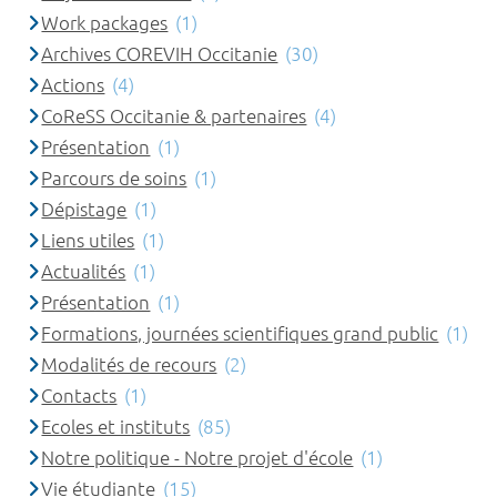
Work packages
(1)
Archives COREVIH Occitanie
(30)
Actions
(4)
CoReSS Occitanie & partenaires
(4)
Présentation
(1)
Parcours de soins
(1)
Dépistage
(1)
Liens utiles
(1)
Actualités
(1)
Présentation
(1)
Formations, journées scientifiques grand public
(1)
Modalités de recours
(2)
Contacts
(1)
Ecoles et instituts
(85)
Notre politique - Notre projet d'école
(1)
Vie étudiante
(15)