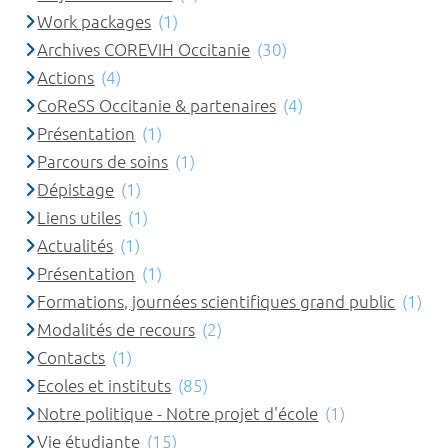
Work packages
(1)
Archives COREVIH Occitanie
(30)
Actions
(4)
CoReSS Occitanie & partenaires
(4)
Présentation
(1)
Parcours de soins
(1)
Dépistage
(1)
Liens utiles
(1)
Actualités
(1)
Présentation
(1)
Formations, journées scientifiques grand public
(1)
Modalités de recours
(2)
Contacts
(1)
Ecoles et instituts
(85)
Notre politique - Notre projet d'école
(1)
Vie étudiante
(15)