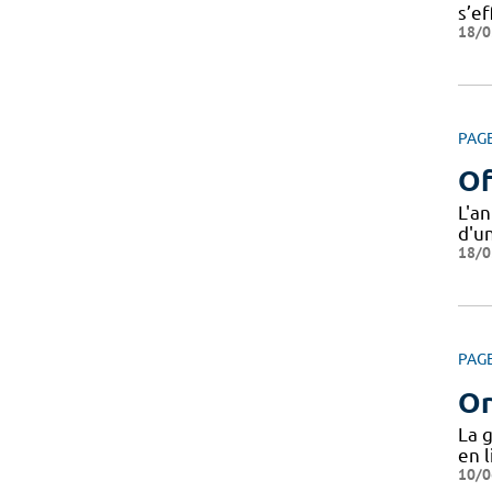
s’e
18/0
PAG
Of
L'a
d'u
18/0
PAG
Or
La 
en l
10/0