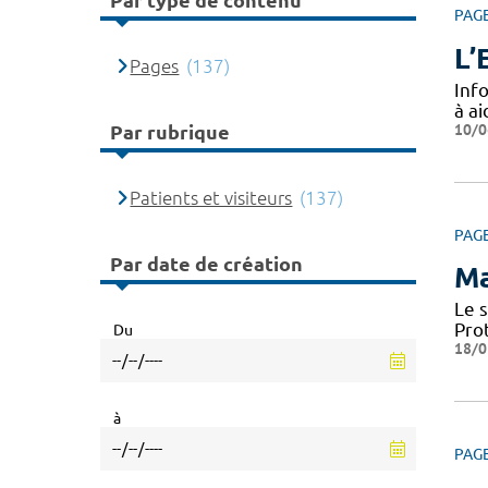
Par type de contenu
PAG
L’
Pages
(137)
Info
à a
10/0
Par rubrique
Patients et visiteurs
(137)
PAG
Par date de création
Ma
Le 
Pro
Du
18/0
à
PAG