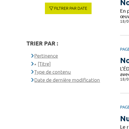
No
FILTRER PAR DATE
En 
œuv
18/0
TRIER PAR :
PAG
Pertinence
No
[Titre]
L’É
Type de contenu
ave
18/0
Date de dernière modification
PAG
Nu
Le r