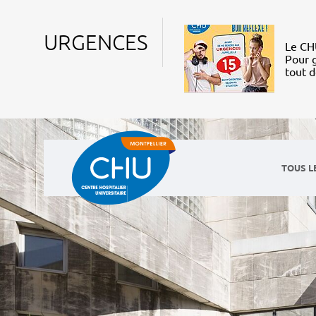
URGENCES
Le CHU
Pour g
tout 
TOUS L