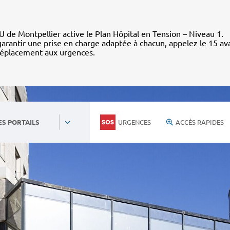
 de Montpellier active le Plan Hôpital en Tension – Niveau 1.
arantir une prise en charge adaptée à chacun, appelez le 15 av
déplacement aux urgences.
URGENCES
ACCÈS RAPIDES
ES PORTAILS