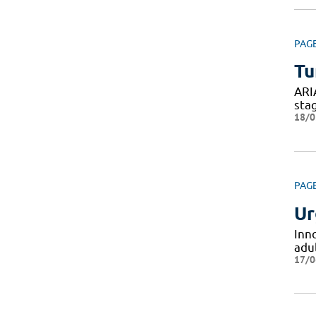
PAG
Tu
ARI
sta
18/0
PAG
Ur
Inn
adul
17/0