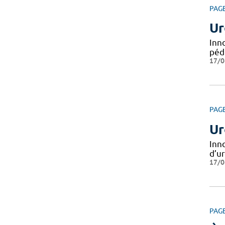
PAG
Ur
Inn
péd
17/0
PAG
Ur
Inn
d’u
17/0
PAG