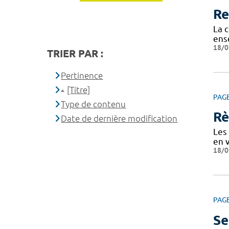
Re
La c
ens
18/0
TRIER PAR :
Pertinence
[Titre]
PAG
Type de contenu
Rè
Date de dernière modification
Les 
en v
18/0
PAG
Se