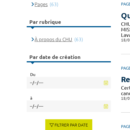
Pages
(63)
PAG
Q
Par rubrique
CHU
MIS
Lav
À propos du CHU
(63)
18/0
Par date de création
PAG
Du
Re
Cert
can
à
18/0
FILTRER PAR DATE
PAG