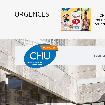
URGENCES
Le CHU
Pour g
tout 
TOUS L