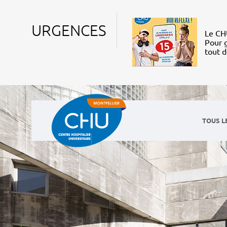
URGENCES
Le CHU
Pour g
tout 
TOUS L