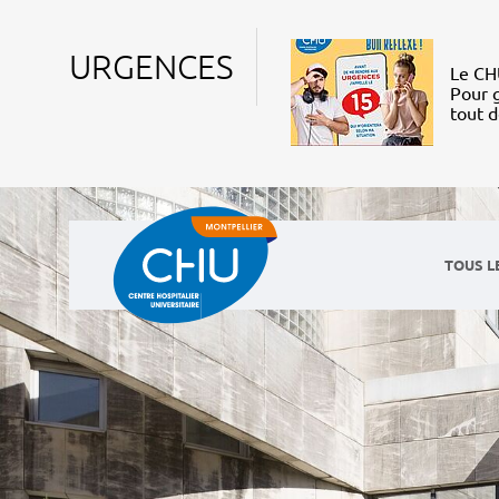
URGENCES
Le CHU
Pour g
tout 
TOUS L