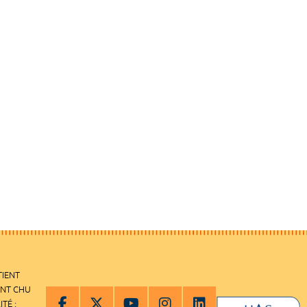
TIENT
ENT CHU
ITÉ :