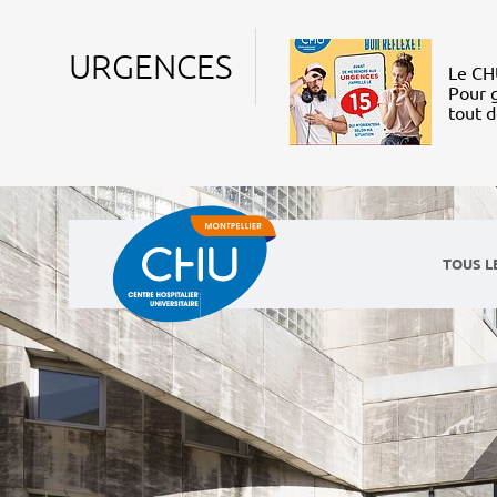
URGENCES
Le CHU
Pour g
tout 
TOUS L