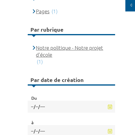
Pages
(1)
Par rubrique
Notre politique - Notre projet
d'école
(1)
Par date de création
Du
à