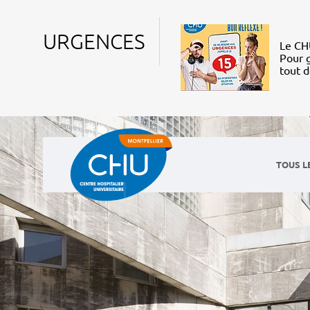
URGENCES
Le CHU
Pour g
tout 
TOUS L