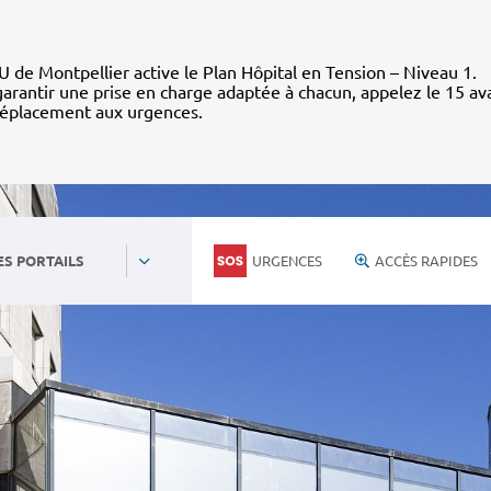
 de Montpellier active le Plan Hôpital en Tension – Niveau 1.
arantir une prise en charge adaptée à chacun, appelez le 15 av
déplacement aux urgences.
URGENCES
ACCÈS RAPIDES
ES PORTAILS