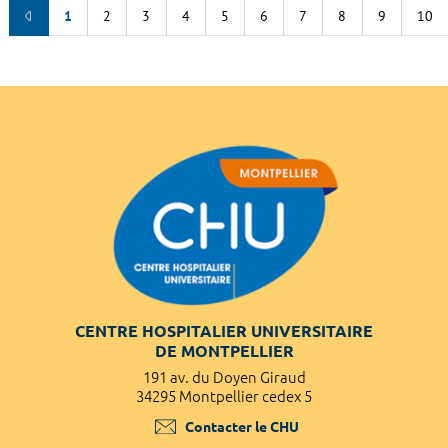
1
2
3
4
5
6
7
8
9
10
CENTRE HOSPITALIER UNIVERSITAIRE
DE MONTPELLIER
191 av. du Doyen Giraud
34295 Montpellier cedex 5
Contacter le CHU