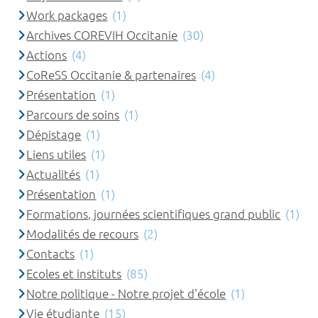
Work packages
(1)
Archives COREVIH Occitanie
(30)
Actions
(4)
CoReSS Occitanie & partenaires
(4)
Présentation
(1)
Parcours de soins
(1)
Dépistage
(1)
Liens utiles
(1)
Actualités
(1)
Présentation
(1)
Formations, journées scientifiques grand public
(1)
Modalités de recours
(2)
Contacts
(1)
Ecoles et instituts
(85)
Notre politique - Notre projet d'école
(1)
Vie étudiante
(15)