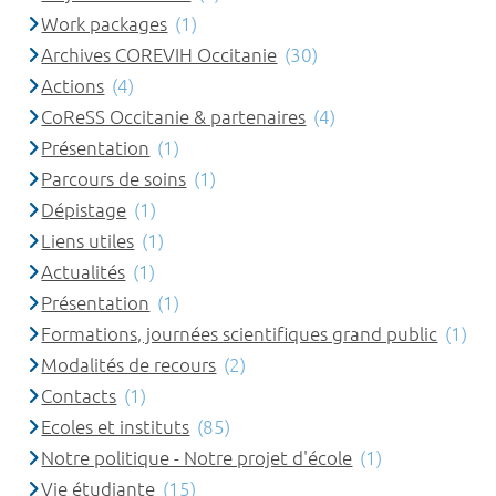
Work packages
(1)
Archives COREVIH Occitanie
(30)
Actions
(4)
CoReSS Occitanie & partenaires
(4)
Présentation
(1)
Parcours de soins
(1)
Dépistage
(1)
Liens utiles
(1)
Actualités
(1)
Présentation
(1)
Formations, journées scientifiques grand public
(1)
Modalités de recours
(2)
Contacts
(1)
Ecoles et instituts
(85)
Notre politique - Notre projet d'école
(1)
Vie étudiante
(15)