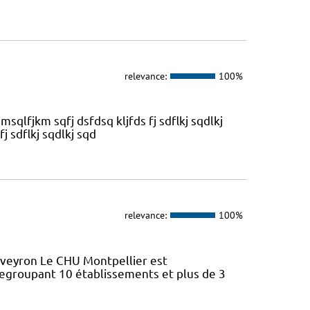
relevance:
100%
kjmsqlfjkm sqfj dsfdsq kljfds fj sdflkj sqdlkj
fj sdflkj sqdlkj sqd
relevance:
100%
Aveyron Le CHU Montpellier est
regroupant 10 établissements et plus de 3