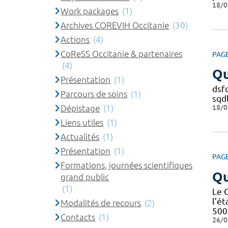
18/0
Work packages
(1)
Archives COREVIH Occitanie
(30)
Actions
(4)
CoReSS Occitanie & partenaires
PAG
(4)
Qu
Présentation
(1)
dsfd
Parcours de soins
(1)
sqdl
18/0
Dépistage
(1)
Liens utiles
(1)
Actualités
(1)
Présentation
(1)
PAG
Formations, journées scientifiques
Qu
grand public
(1)
Le 
l’é
Modalités de recours
(2)
500 
Contacts
(1)
26/0