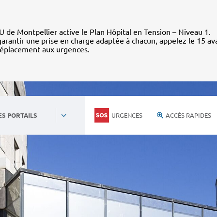
 de Montpellier active le Plan Hôpital en Tension – Niveau 1.
arantir une prise en charge adaptée à chacun, appelez le 15 av
déplacement aux urgences.
URGENCES
ACCÈS RAPIDES
ES PORTAILS