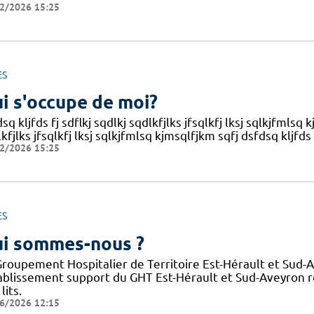
2/2026 15:25
ES
i s'occupe de moi?
sq kljfds fj sdflkj sqdlkj sqdlkfjlks jfsqlkfj lksj sqlkjfmlsq 
kfjlks jfsqlkfj lksj sqlkjfmlsq kjmsqlfjkm sqfj dsfdsq kljfds 
2/2026 15:25
ES
i sommes-nous ?
Groupement Hospitalier de Territoire Est-Hérault et Sud-
tablissement support du GHT Est-Hérault et Sud-Aveyron 
lits.
6/2026 12:15