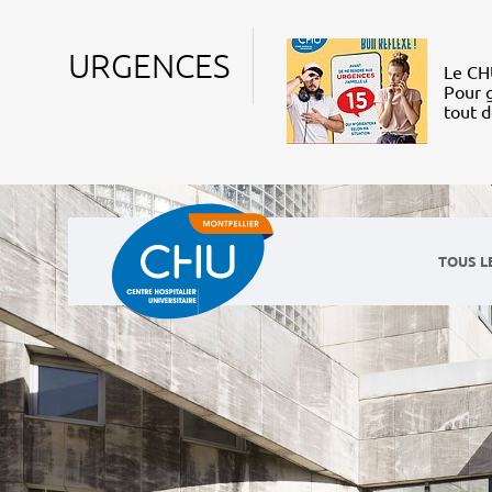
URGENCES
Le CHU
Pour g
tout 
TOUS L