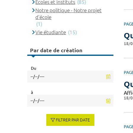
Ecoles et instituts
(85)
Notre politique - Notre projet
d'école
(1)
PAG
Vie étudiante
(15)
Qu
18/0
Par date de création
Du
PAG
Qu
à
Affi
18/0
FILTRER PAR DATE
PAG