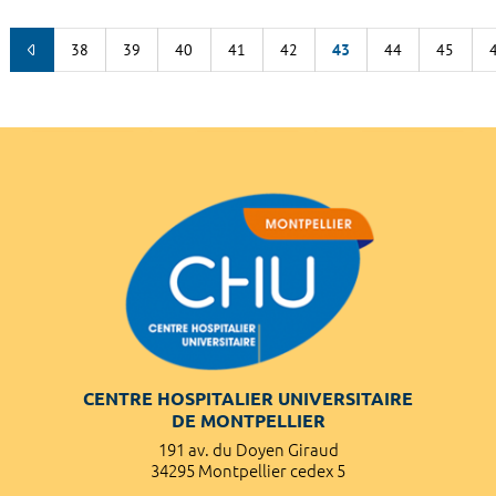
38
39
40
41
42
43
44
45
CENTRE HOSPITALIER UNIVERSITAIRE
DE MONTPELLIER
191 av. du Doyen Giraud
34295 Montpellier cedex 5