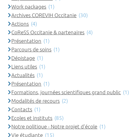
Work packages
(1)
Archives COREVIH Occitanie
(30)
Actions
(4)
CoReSS Occitanie & partenaires
(4)
Présentation
(1)
Parcours de soins
(1)
Dépistage
(1)
Liens utiles
(1)
Actualités
(1)
Présentation
(1)
Formations, journées scientifiques grand public
(1)
Modalités de recours
(2)
Contacts
(1)
Ecoles et instituts
(85)
Notre politique - Notre projet d'école
(1)
Vie étudiante
(15)