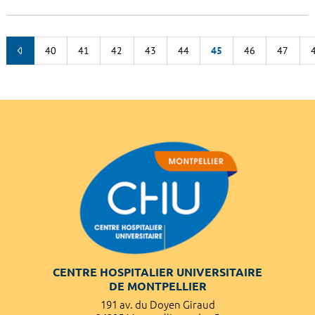
40
41
42
43
44
45
46
47
CENTRE HOSPITALIER UNIVERSITAIRE
DE MONTPELLIER
191 av. du Doyen Giraud