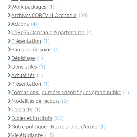
Work packages
(1)
Archives COREVIH Occitanie
(30)
Actions
(4)
CoReSS Occitanie & partenaires
(4)
Présentation
(1)
Parcours de soins
(1)
Dépistage
(1)
Liens utiles
(1)
Actualités
(1)
Présentation
(1)
Formations, journées scientifiques grand public
(1)
Modalités de recours
(2)
Contacts
(1)
Ecoles et instituts
(85)
Notre politique - Notre projet d'école
(1)
Vie étudiante
(15)