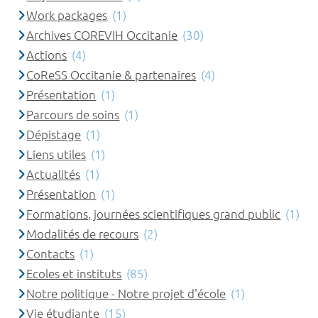
Work packages
(1)
Archives COREVIH Occitanie
(30)
Actions
(4)
CoReSS Occitanie & partenaires
(4)
Présentation
(1)
Parcours de soins
(1)
Dépistage
(1)
Liens utiles
(1)
Actualités
(1)
Présentation
(1)
Formations, journées scientifiques grand public
(1)
Modalités de recours
(2)
Contacts
(1)
Ecoles et instituts
(85)
Notre politique - Notre projet d'école
(1)
Vie étudiante
(15)