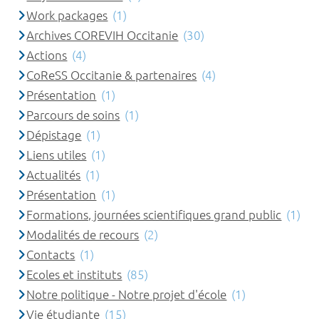
Work packages
(1)
Archives COREVIH Occitanie
(30)
Actions
(4)
CoReSS Occitanie & partenaires
(4)
Présentation
(1)
Parcours de soins
(1)
Dépistage
(1)
Liens utiles
(1)
Actualités
(1)
Présentation
(1)
Formations, journées scientifiques grand public
(1)
Modalités de recours
(2)
Contacts
(1)
Ecoles et instituts
(85)
Notre politique - Notre projet d'école
(1)
Vie étudiante
(15)