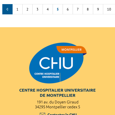
1
2
3
4
5
6
7
8
9
10
CENTRE HOSPITALIER UNIVERSITAIRE
DE MONTPELLIER
191 av. du Doyen Giraud
34295 Montpellier cedex 5
Contacter le CHU