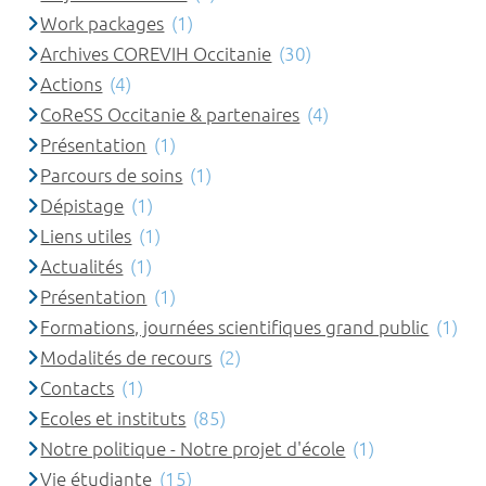
Work packages
(1)
Archives COREVIH Occitanie
(30)
Actions
(4)
CoReSS Occitanie & partenaires
(4)
Présentation
(1)
Parcours de soins
(1)
Dépistage
(1)
Liens utiles
(1)
Actualités
(1)
Présentation
(1)
Formations, journées scientifiques grand public
(1)
Modalités de recours
(2)
Contacts
(1)
Ecoles et instituts
(85)
Notre politique - Notre projet d'école
(1)
Vie étudiante
(15)