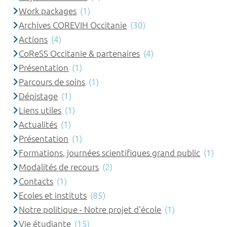
Work packages
(1)
Archives COREVIH Occitanie
(30)
Actions
(4)
CoReSS Occitanie & partenaires
(4)
Présentation
(1)
Parcours de soins
(1)
Dépistage
(1)
Liens utiles
(1)
Actualités
(1)
Présentation
(1)
Formations, journées scientifiques grand public
(1)
Modalités de recours
(2)
Contacts
(1)
Ecoles et instituts
(85)
Notre politique - Notre projet d'école
(1)
Vie étudiante
(15)