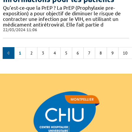
Qu’est-ce-que la PrEP ? La PrEP (Prophylaxie pre-
exposition) a pour objectif de diminuer le risque de
contracter une infection par le VIH, en utilisant un
médicament antirétroviral. Elle fait partie d
22/03/2024 11:06
1
2
3
4
5
6
7
8
9
10