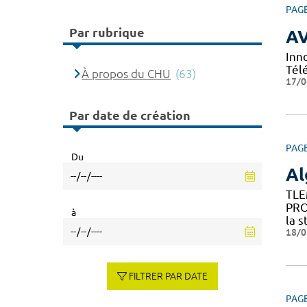
PAG
Par rubrique
A
Inn
Tél
À propos du CHU
(63)
17/0
Par date de création
PAG
Du
Al
TLE
PRO
à
la s
18/0
FILTRER PAR DATE
PAG