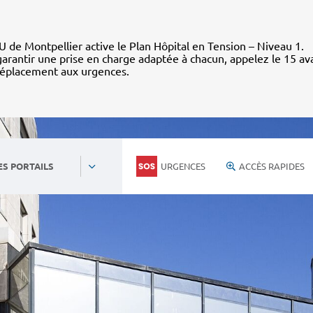
 de Montpellier active le Plan Hôpital en Tension – Niveau 1.
arantir une prise en charge adaptée à chacun, appelez le 15 av
déplacement aux urgences.
URGENCES
ACCÈS RAPIDES
ES PORTAILS