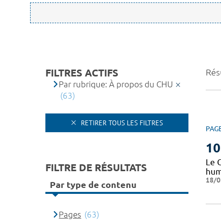
FILTRES ACTIFS
Résu
Par rubrique: À propos du CHU
(63)
RETIRER TOUS LES FILTRES
PAG
10
Le 
FILTRE DE RÉSULTATS
huma
18/0
Par type de contenu
Pages
(63)