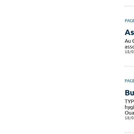
PAG
As
Au 
ass
18/0
PAG
Bu
TYP
hyg
Oua
18/0