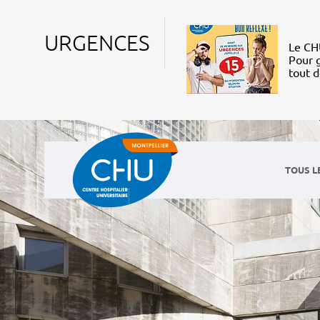
URGENCES
Le CHU
Pour g
tout 
TOUS L