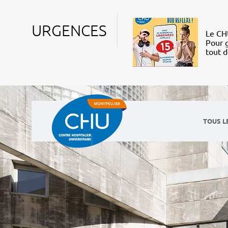
URGENCES
Le CHU
Pour g
tout 
TOUS L