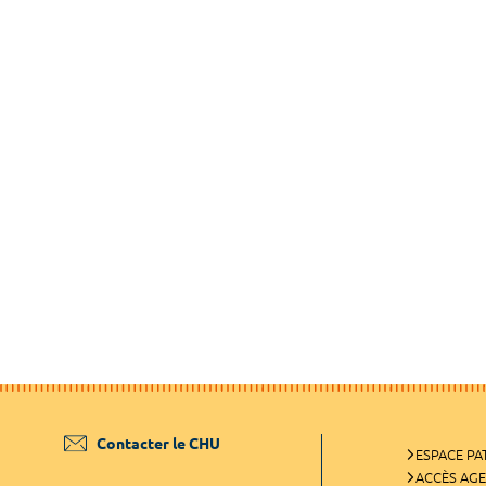
Contacter le CHU
ESPACE PA
ACCÈS AG