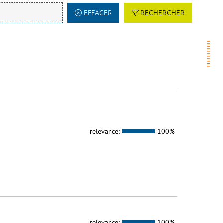
EFFACER
RECHERCHER
relevance:
100%
relevance:
100%