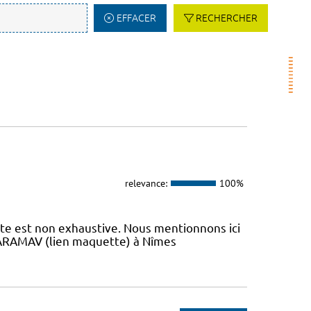
EFFACER
RECHERCHER
relevance:
100%
iste est non exhaustive. Nous mentionnons ici
 L’ARAMAV (lien maquette) à Nîmes