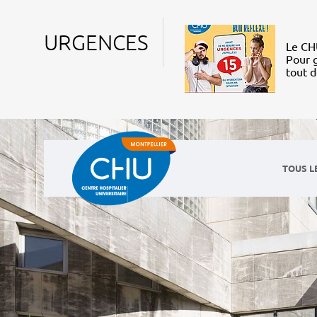
URGENCES
Le CHU
Pour g
tout 
TOUS L