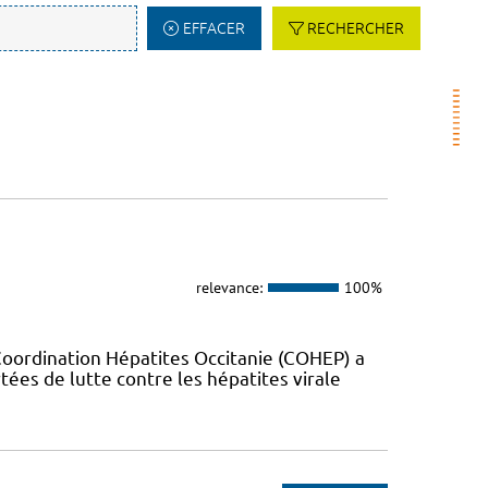
EFFACER
RECHERCHER
relevance:
100%
Coordination Hépatites Occitanie (COHEP) a
es de lutte contre les hépatites virale