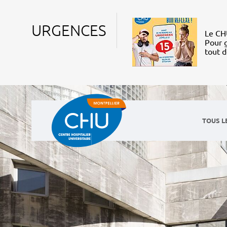
URGENCES
Le CHU
Pour g
tout 
TOUS L