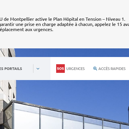
 de Montpellier active le Plan Hôpital en Tension – Niveau 1.
arantir une prise en charge adaptée à chacun, appelez le 15 av
déplacement aux urgences.
URGENCES
ACCÈS RAPIDES
ES PORTAILS