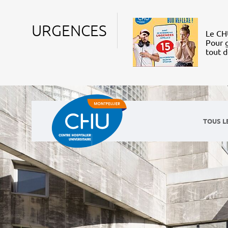
URGENCES
Le CHU
Pour g
tout 
TOUS L