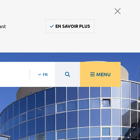
ant
EN SAVOIR PLUS
MENU
FR