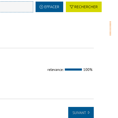
EFFACER
RECHERCHER
relevance:
100%
SUIVANT