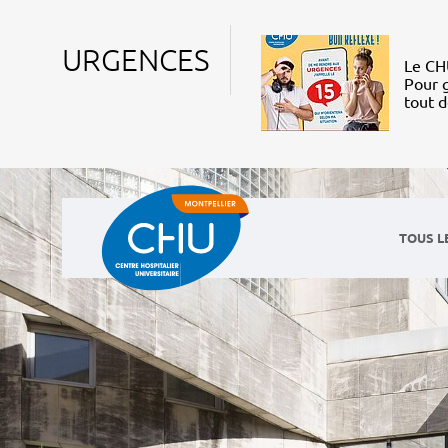
URGENCES
Le CHU
Pour g
tout 
TOUS L