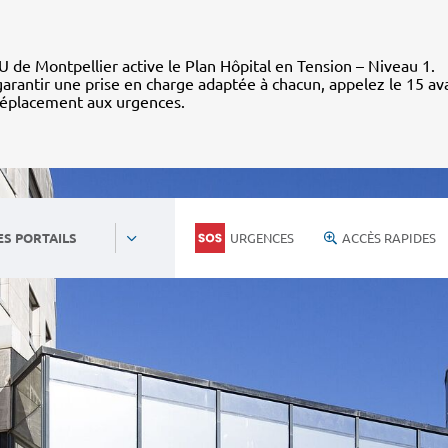
 de Montpellier active le Plan Hôpital en Tension – Niveau 1.
arantir une prise en charge adaptée à chacun, appelez le 15 av
déplacement aux urgences.
URGENCES
ACCÈS RAPIDES
ES PORTAILS