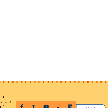
TIENT
ENT CHU
ITÉ :