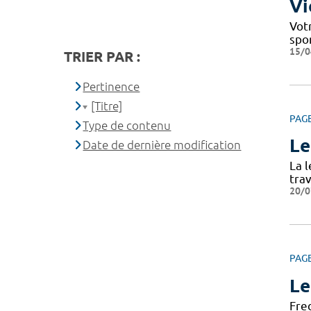
Vi
Votr
spo
15/0
TRIER PAR :
Pertinence
[Titre]
PAG
Type de contenu
Le
Date de dernière modification
La 
tra
20/0
PAG
Le
Fre