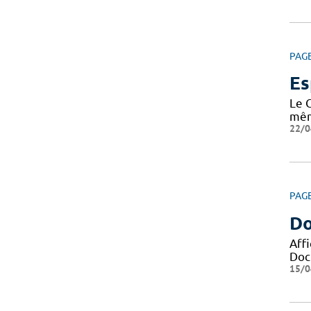
PAG
Es
Le 
même
22/0
PAG
Do
Aff
Docu
15/0