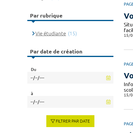
PAG
Vo
Par rubrique
Situ
fac
Vie étudiante
(15)
15/0
Par date de création
PAG
Du
Vo
Info
scol
à
15/0
FILTRER PAR DATE
PAG