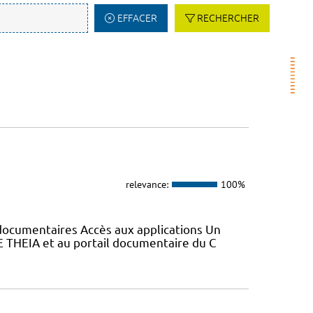
EFFACER
RECHERCHER
relevance:
100%
s documentaires Accès aux applications Un
E THEIA et au portail documentaire du C