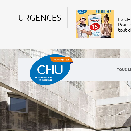
URGENCES
Le CHU
Pour g
tout 
TOUS L