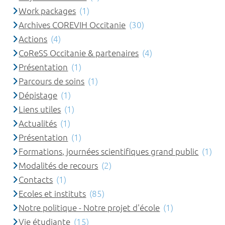
Work packages
(1)
Archives COREVIH Occitanie
(30)
Actions
(4)
CoReSS Occitanie & partenaires
(4)
Présentation
(1)
Parcours de soins
(1)
Dépistage
(1)
Liens utiles
(1)
Actualités
(1)
Présentation
(1)
Formations, journées scientifiques grand public
(1)
Modalités de recours
(2)
Contacts
(1)
Ecoles et instituts
(85)
Notre politique - Notre projet d'école
(1)
Vie étudiante
(15)