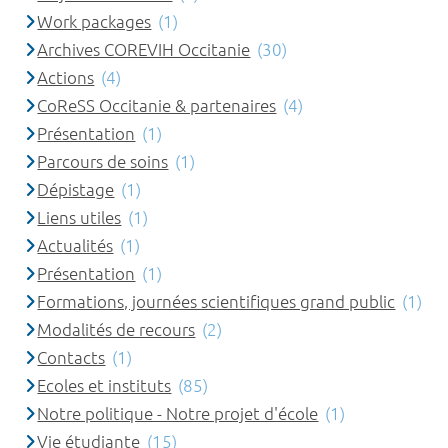
Work packages
(1)
Archives COREVIH Occitanie
(30)
Actions
(4)
CoReSS Occitanie & partenaires
(4)
Présentation
(1)
Parcours de soins
(1)
Dépistage
(1)
Liens utiles
(1)
Actualités
(1)
Présentation
(1)
Formations, journées scientifiques grand public
(1)
Modalités de recours
(2)
Contacts
(1)
Ecoles et instituts
(85)
Notre politique - Notre projet d'école
(1)
Vie étudiante
(15)