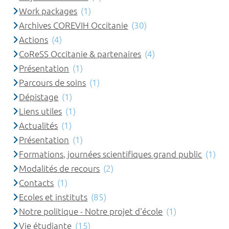
Work packages
(1)
Archives COREVIH Occitanie
(30)
Actions
(4)
CoReSS Occitanie & partenaires
(4)
Présentation
(1)
Parcours de soins
(1)
Dépistage
(1)
Liens utiles
(1)
Actualités
(1)
Présentation
(1)
Formations, journées scientifiques grand public
(1)
Modalités de recours
(2)
Contacts
(1)
Ecoles et instituts
(85)
Notre politique - Notre projet d'école
(1)
Vie étudiante
(15)