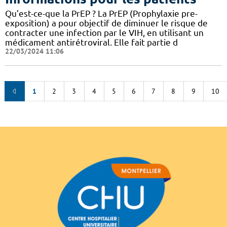
Qu’est-ce-que la PrEP ? La PrEP (Prophylaxie pre-
exposition) a pour objectif de diminuer le risque de
contracter une infection par le VIH, en utilisant un
médicament antirétroviral. Elle fait partie d
22/03/2024 11:06
1
2
3
4
5
6
7
8
9
10