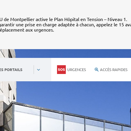
 de Montpellier active le Plan Hôpital en Tension – Niveau 1.
arantir une prise en charge adaptée à chacun, appelez le 15 av
déplacement aux urgences.
URGENCES
ACCÈS RAPIDES
ES PORTAILS