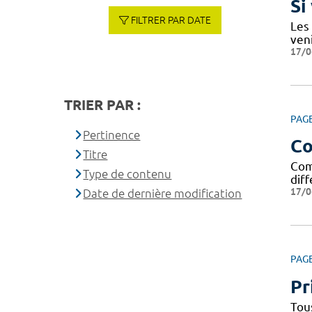
Si
FILTRER PAR DATE
Les
ven
17/0
TRIER PAR :
PAG
Pertinence
Co
Titre
Com
Type de contenu
dif
17/0
Date de dernière modification
PAG
Pr
Tou