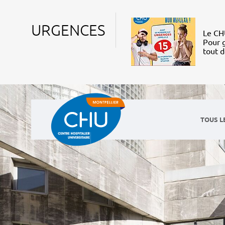
URGENCES
Le CHU
Pour g
tout 
TOUS L