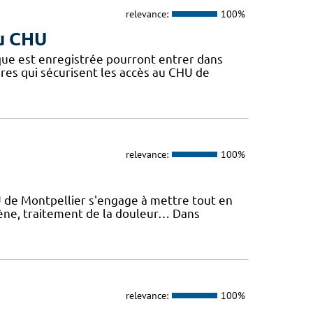
relevance:
100%
du CHU
que est enregistrée pourront entrer dans
ères qui sécurisent les accès au CHU de
relevance:
100%
U de Montpellier s'engage à mettre tout en
giène, traitement de la douleur… Dans
relevance:
100%