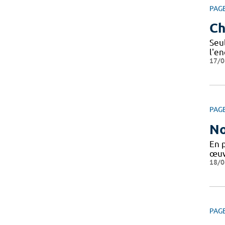
PAG
Ch
Seu
l'e
17/0
PAG
No
En 
œuv
18/0
PAG