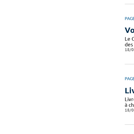
PAG
Vo
Le 
des 
18/0
PAG
Li
Livr
à ch
18/0