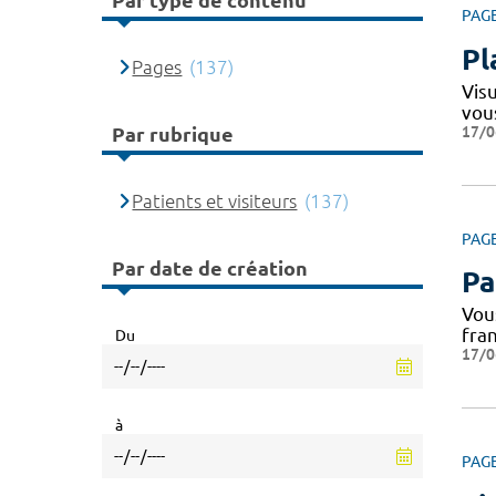
Par type de contenu
PAG
Pl
Pages
(137)
Vis
vou
17/0
Par rubrique
Patients et visiteurs
(137)
PAG
Par date de création
Pa
Vous
fra
Du
17/0
à
PAG