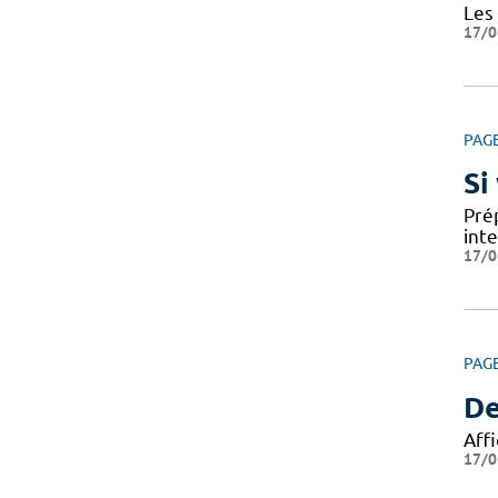
Les
17/0
PAG
Si
Prép
int
17/0
PAG
De
Affi
17/0