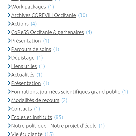
Work packages
(1)
Archives COREVIH Occitanie
(30)
Actions
(4)
CoReSS Occitanie & partenaires
(4)
Présentation
(1)
Parcours de soins
(1)
Dépistage
(1)
Liens utiles
(1)
Actualités
(1)
Présentation
(1)
Formations, journées scientifiques grand public
(1)
Modalités de recours
(2)
Contacts
(1)
Ecoles et instituts
(85)
Notre politique - Notre projet d'école
(1)
Vie étudiante
(15)