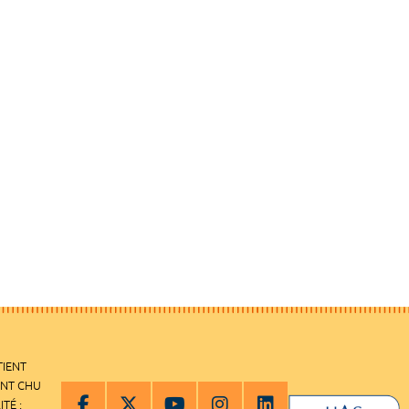
TIENT
ENT CHU
ITÉ :