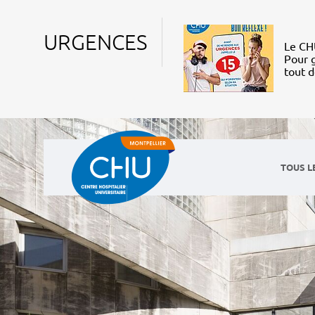
URGENCES
Le CHU
Pour g
tout 
TOUS L