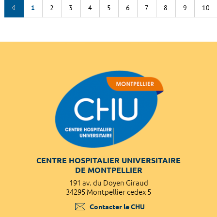
1
2
3
4
5
6
7
8
9
10
CENTRE HOSPITALIER UNIVERSITAIRE
DE MONTPELLIER
191 av. du Doyen Giraud
34295 Montpellier cedex 5
Contacter le CHU