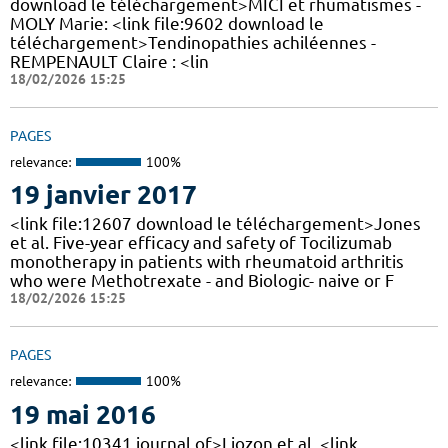
download le téléchargement>MICI et rhumatismes -
MOLY Marie: <link file:9602 download le
téléchargement>Tendinopathies achiléennes -
REMPENAULT Claire : <lin
18/02/2026 15:25
PAGES
relevance:
100%
19 janvier 2017
<link file:12607 download le téléchargement>Jones
et al. Five-year efficacy and safety of Tocilizumab
monotherapy in patients with rheumatoid arthritis
who were Methotrexate - and Biologic- naive or F
18/02/2026 15:25
PAGES
relevance:
100%
19 mai 2016
<link file:10341 journal of>Liozon et al. <link