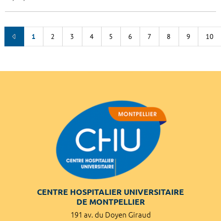
1
2
3
4
5
6
7
8
9
10
CENTRE HOSPITALIER UNIVERSITAIRE
DE MONTPELLIER
191 av. du Doyen Giraud