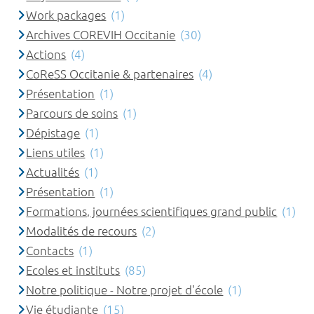
Work packages
(1)
Archives COREVIH Occitanie
(30)
Actions
(4)
CoReSS Occitanie & partenaires
(4)
Présentation
(1)
Parcours de soins
(1)
Dépistage
(1)
Liens utiles
(1)
Actualités
(1)
Présentation
(1)
Formations, journées scientifiques grand public
(1)
Modalités de recours
(2)
Contacts
(1)
Ecoles et instituts
(85)
Notre politique - Notre projet d'école
(1)
Vie étudiante
(15)