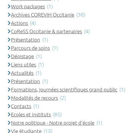
Work packages
(1)
Archives COREVIH Occitanie
(30)
Actions
(4)
CoReSS Occitanie & partenaires
(4)
Présentation
(1)
Parcours de soins
(1)
Dépistage
(1)
Liens utiles
(1)
Actualités
(1)
Présentation
(1)
Formations, journées scientifiques grand public
(1)
Modalités de recours
(2)
Contacts
(1)
Ecoles et instituts
(85)
Notre politique - Notre projet d'école
(1)
Vie étudiante
(15)