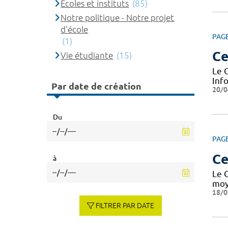
Ecoles et instituts
(85)
Notre politique - Notre projet
d'école
PAG
(1)
Ce
Vie étudiante
(15)
Le 
Inf
Par date de création
20/0
Du
PAG
Ce
à
Le 
moy
18/0
FILTRER PAR DATE