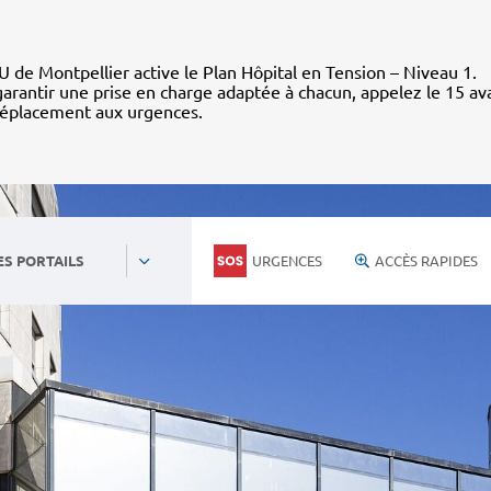
 de Montpellier active le Plan Hôpital en Tension – Niveau 1.
arantir une prise en charge adaptée à chacun, appelez le 15 av
déplacement aux urgences.
URGENCES
ACCÈS RAPIDES
ES PORTAILS