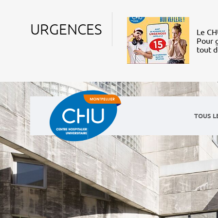
URGENCES
Le CHU
Pour g
tout 
TOUS L