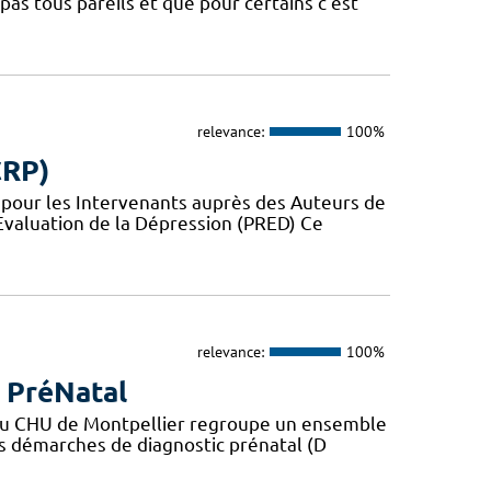
as tous pareils et que pour certains c’est
relevance:
100%
CRP)
e pour les Intervenants auprès des Auteurs de
Evaluation de la Dépression (PRED) Ce
relevance:
100%
c PréNatal
) du CHU de Montpellier regroupe un ensemble
es démarches de diagnostic prénatal (D