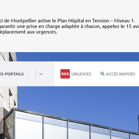
 de Montpellier active le Plan Hôpital en Tension – Niveau 1.
arantir une prise en charge adaptée à chacun, appelez le 15 av
déplacement aux urgences.
URGENCES
ACCÈS RAPIDES
ES PORTAILS