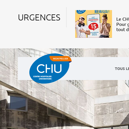
URGENCES
Le CHU
Pour g
tout 
TOUS L