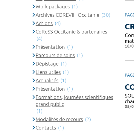
Work packages
(1)
Archives COREVIH Occitanie
(30)
PAG
Actions
(4)
C
CoReSS Occitanie & partenaires
Com
(4)
mat
18/0
Présentation
(1)
Parcours de soins
(1)
Dépistage
(1)
Liens utiles
(1)
PAG
Actualités
(1)
C
Présentation
(1)
SOL
Formations, journées scientifiques
char
grand public
05/0
(1)
Modalités de recours
(2)
Contacts
(1)