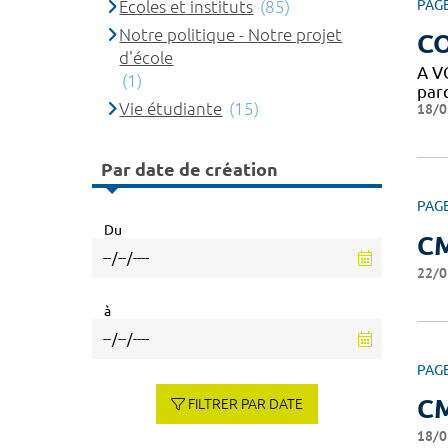
Ecoles et instituts
(85)
PAG
Notre politique - Notre projet
C
d'école
A VO
(1)
parc
Vie étudiante
(15)
18/0
Par date de création
PAG
Du
C
22/0
à
PAG
C
FILTRER PAR DATE
18/0