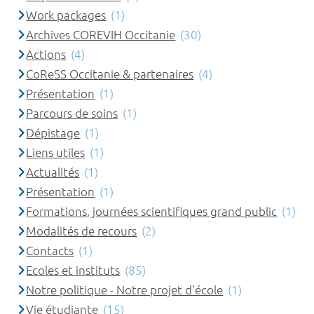
Work packages
(1)
Archives COREVIH Occitanie
(30)
Actions
(4)
CoReSS Occitanie & partenaires
(4)
Présentation
(1)
Parcours de soins
(1)
Dépistage
(1)
Liens utiles
(1)
Actualités
(1)
Présentation
(1)
Formations, journées scientifiques grand public
(1)
Modalités de recours
(2)
Contacts
(1)
Ecoles et instituts
(85)
Notre politique - Notre projet d'école
(1)
Vie étudiante
(15)