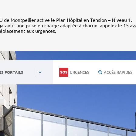
 de Montpellier active le Plan Hôpital en Tension – Niveau 1.
arantir une prise en charge adaptée à chacun, appelez le 15 av
déplacement aux urgences.
URGENCES
ACCÈS RAPIDES
ES PORTAILS