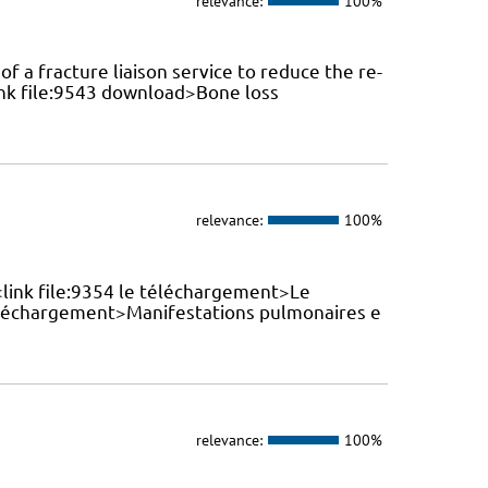
relevance:
100%
f a fracture liaison service to reduce the re-
link file:9543 download>Bone loss
relevance:
100%
 <link file:9354 le téléchargement>Le
téléchargement>Manifestations pulmonaires e
relevance:
100%