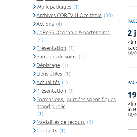
Work packages
(1)
Archives COREVIH Occitanie
(30)
PAG
Actions
(4)
2 
CoReSS Occitanie & partenaires
(4)
<li
cau
Présentation
(1)
18/0
Parcours de soins
(1)
Dépistage
(1)
Liens utiles
(1)
Actualités
(1)
PAG
Présentation
(1)
19
Formations, journées scientifiques
<lin
grand public
in B
(1)
18/0
Modalités de recours
(2)
Contacts
(1)