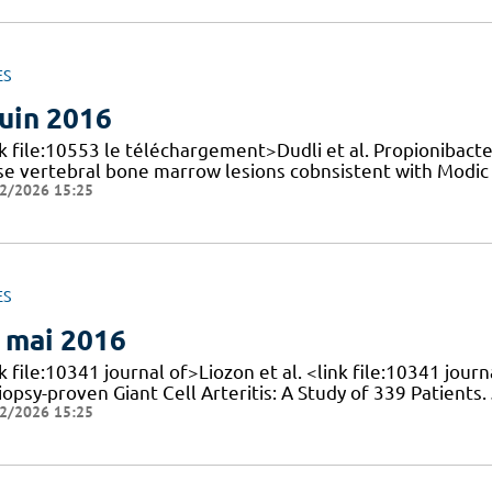
ES
juin 2016
nk file:10553 le téléchargement>Dudli et al. Propionibacte
se vertebral bone marrow lesions cobnsistent with Modic 
2/2026 15:25
ES
 mai 2016
k file:10341 journal of>Liozon et al. <link file:10341 jou
iopsy-proven Giant Cell Arteritis: A Study of 339 Patients
2/2026 15:25