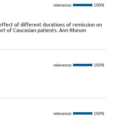
relevance:
100%
ffect of different durations of remission on
ort of Caucasian patients. Ann Rheum
relevance:
100%
relevance:
100%