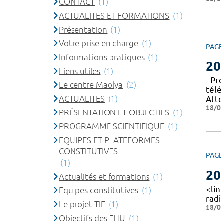
CONTACT
(1)
ACTUALITES ET FORMATIONS
(1)
Présentation
(1)
Votre prise en charge
(1)
PAG
Informations pratiques
(1)
20
Liens utiles
(1)
- P
Le centre Maolya
(2)
tél
ACTUALITES
(1)
Att
18/0
PRÉSENTATION ET OBJECTIFS
(1)
PROGRAMME SCIENTIFIQUE
(1)
EQUIPES ET PLATEFORMES
CONSTITUTIVES
PAG
(1)
20
Actualités et formations
(1)
<li
Equipes constitutives
(1)
radi
Le projet TIE
(1)
18/0
Objectifs des FHU
(1)