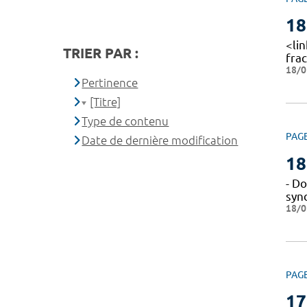
18
<lin
TRIER PAR :
fra
18/0
Pertinence
[Titre]
Type de contenu
PAG
Date de dernière modification
18
- Do
syn
18/0
PAG
17