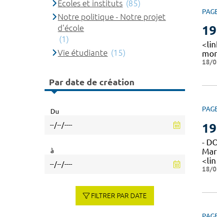
Ecoles et instituts
(85)
PAG
Notre politique - Notre projet
d'école
19
(1)
<li
Vie étudiante
(15)
mon
18/0
Par date de création
PAG
Du
19
- D
à
Mar
<lin
18/0
FILTRER PAR DATE
PAG