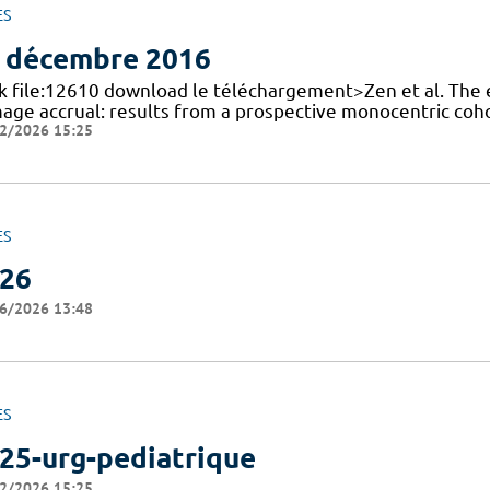
ES
 décembre 2016
nk file:12610 download le téléchargement>Zen et al. The e
age accrual: results from a prospective monocentric coh
2/2026 15:25
ES
26
6/2026 13:48
ES
25-urg-pediatrique
2/2026 15:25