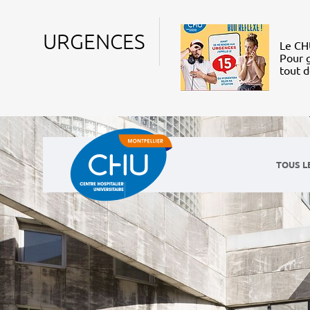
URGENCES
Le CHU
Pour g
tout 
TOUS L