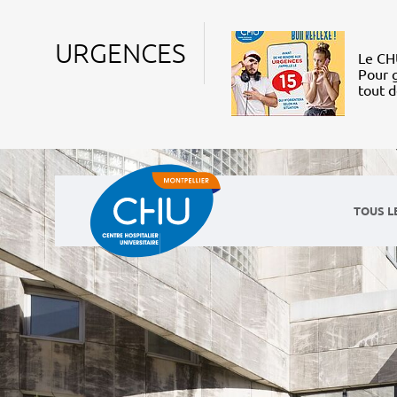
URGENCES
Le CHU
Pour g
tout 
TOUS L