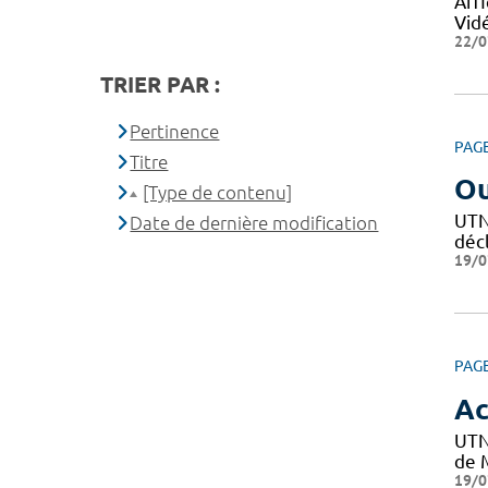
Affi
Vid
22/0
TRIER PAR :
Pertinence
PAG
Titre
Ou
[Type de contenu]
UTN 
Date de dernière modification
décl
19/0
PAG
Ac
UTN
de M
19/0