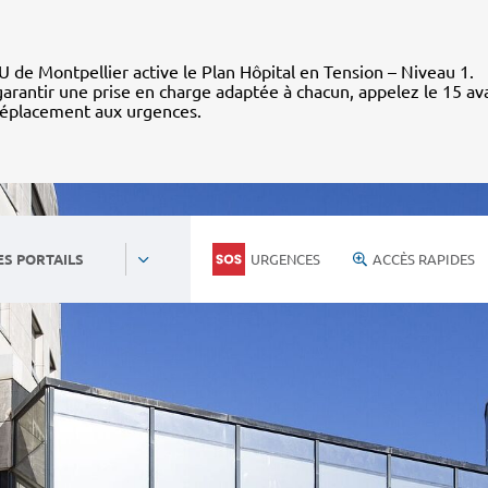
 de Montpellier active le Plan Hôpital en Tension – Niveau 1.
arantir une prise en charge adaptée à chacun, appelez le 15 av
déplacement aux urgences.
URGENCES
ACCÈS RAPIDES
ES PORTAILS