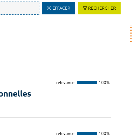
EFFACER
RECHERCHER
relevance:
100%
onnelles
relevance:
100%