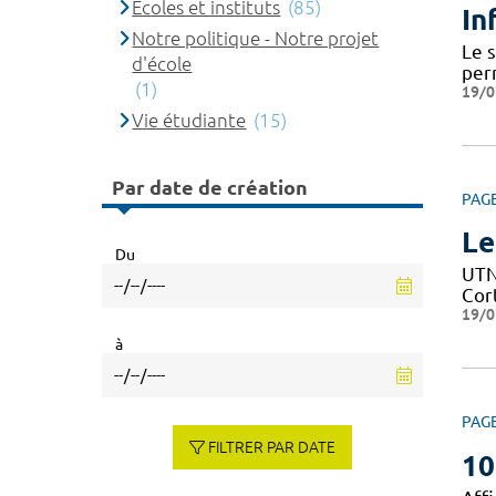
Ecoles et instituts
(85)
In
Notre politique - Notre projet
Le 
d'école
per
(1)
19/0
Vie étudiante
(15)
Par date de création
PAG
Le
Du
UTN 
Cor
19/0
à
PAG
FILTRER PAR DATE
10