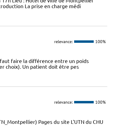
 17h Lieu : Hôtel de ville de Montpellier
troduction La prise en charge médi
relevance:
100%
 faut faire la différence entre un poids
r choix). Un patient doit être pes
relevance:
100%
_Montpellier) Pages du site L'UTN du CHU