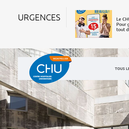
URGENCES
Le CHU
Pour g
tout 
TOUS L