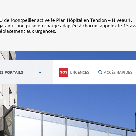
 de Montpellier active le Plan Hôpital en Tension – Niveau 1.
arantir une prise en charge adaptée à chacun, appelez le 15 av
déplacement aux urgences.
URGENCES
ACCÈS RAPIDES
ES PORTAILS