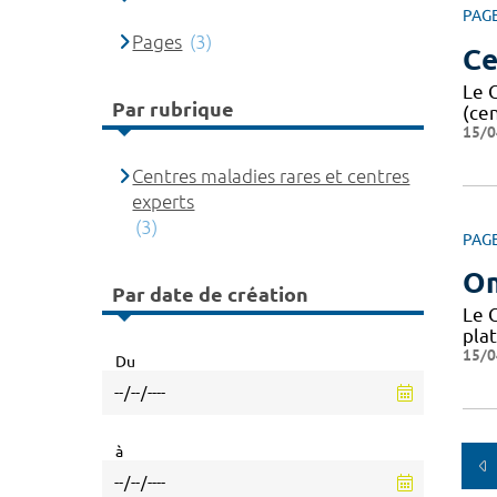
PAG
Pages
(3)
Ce
Le 
Par rubrique
(ce
15/0
Centres maladies rares et centres
experts
(3)
PAG
O
Par date de création
Le 
pla
15/0
Du
à