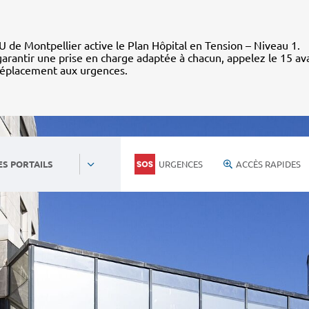
 de Montpellier active le Plan Hôpital en Tension – Niveau 1.
arantir une prise en charge adaptée à chacun, appelez le 15 av
déplacement aux urgences.
URGENCES
ACCÈS RAPIDES
ES PORTAILS