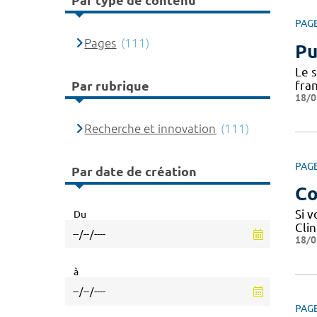
Par type de contenu
PAG
Pages
(111)
Pu
Le 
fra
Par rubrique
18/0
Recherche et innovation
(111)
PAG
Par date de création
Co
Si 
Du
Cli
18/0
à
PAG