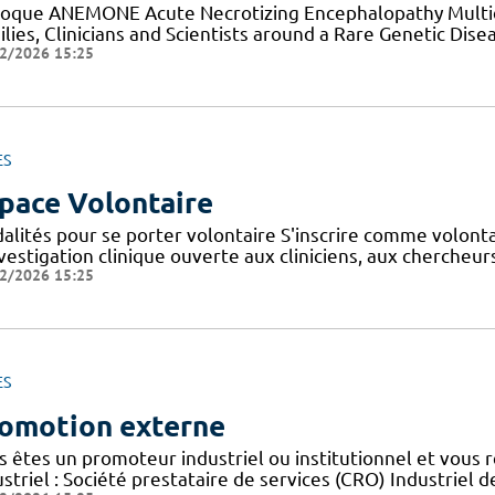
loque ANEMONE Acute Necrotizing Encephalopathy Multid
lies, Clinicians and Scientists around a Rare Genetic Dise
2/2026 15:25
ES
pace Volontaire
alités pour se porter volontaire S'inscrire comme volont
nvestigation clinique ouverte aux cliniciens, aux cherche
2/2026 15:25
ES
omotion externe
s êtes un promoteur industriel ou institutionnel et vous 
striel : Société prestataire de services (CRO) Industriel d