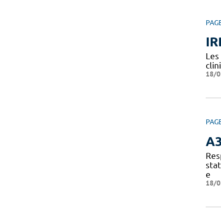
PAG
IR
Les
clin
18/0
PAG
A
Res
sta
e
18/0