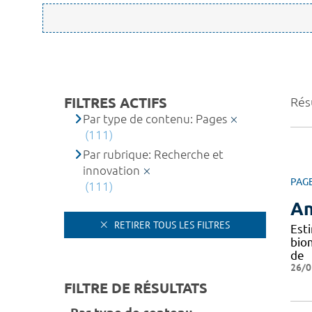
FILTRES ACTIFS
Résu
Par type de contenu: Pages
(111)
Par rubrique: Recherche et
innovation
PAG
(111)
An
RETIRER TOUS LES FILTRES
Est
bio
de
26/0
FILTRE DE RÉSULTATS