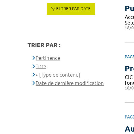
Pu
FILTRER PAR DATE
Acc
Sél
18/0
TRIER PAR :
PAG
Pertinence
Titre
Pr
[Type de contenu]
CIC 
fond
Date de dernière modification
18/0
PAG
Au