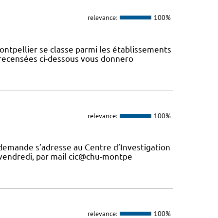
relevance:
100%
ontpellier se classe parmi les établissements
s recensées ci-dessous vous donnero
relevance:
100%
 demande s’adresse au Centre d’Investigation
u vendredi, par mail cic@chu-montpe
relevance:
100%