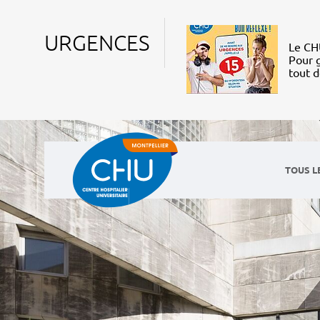
URGENCES
Le CHU
Pour g
tout 
TOUS L