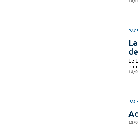
18/0
PAG
La
de
Le L
pan
18/0
PAG
Ac
18/0