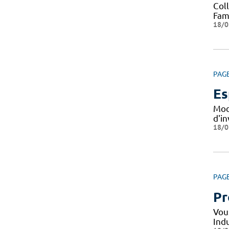
Col
Fami
18/0
PAG
Es
Mod
d'i
18/0
PAG
Pr
Vou
Indu