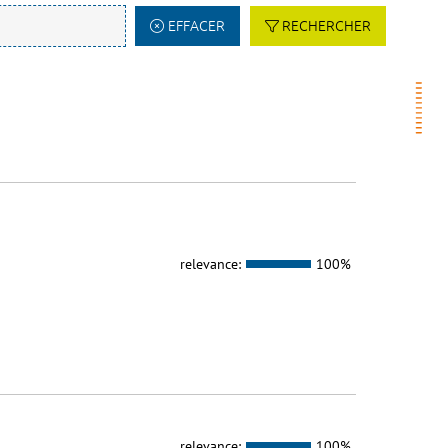
EFFACER
RECHERCHER
relevance:
100%
relevance:
100%