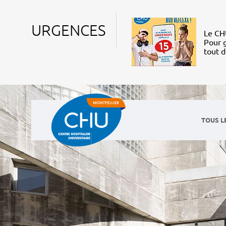
URGENCES
Le CHU
Pour g
tout 
TOUS L