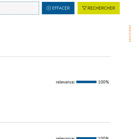
EFFACER
RECHERCHER
relevance:
100%
relevance:
100%