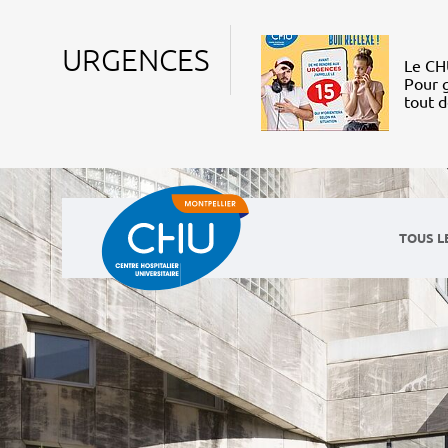
URGENCES
Le CHU
Pour g
tout 
TOUS L