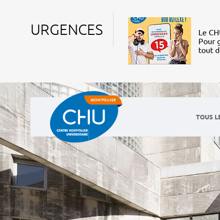
URGENCES
Le CHU
Pour g
tout 
TOUS L