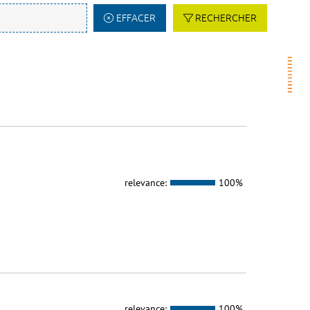
EFFACER
RECHERCHER
relevance:
100%
relevance:
100%