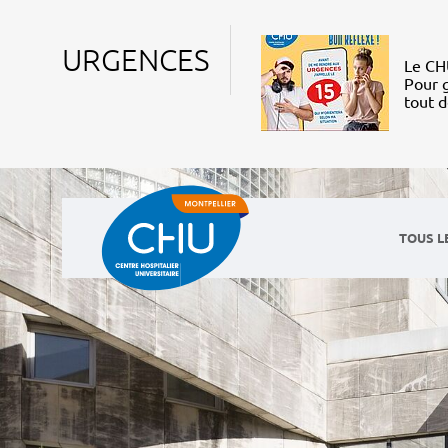
URGENCES
Le CHU
Pour g
tout 
TOUS L