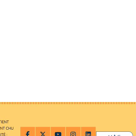
TIENT
ENT CHU
ITÉ :