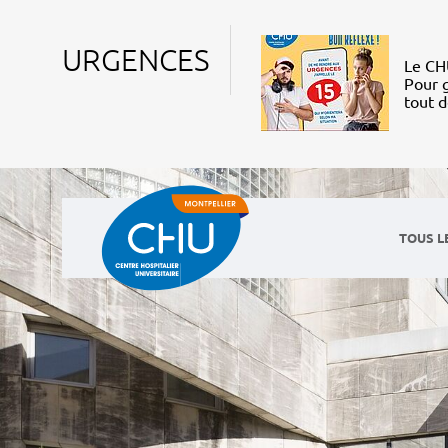
URGENCES
Le CHU
Pour g
tout 
TOUS L