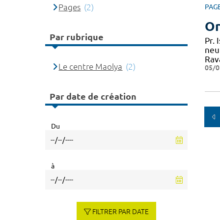
Pages
(2)
PAG
Or
Par rubrique
Pr.
neu
Rav
Le centre Maolya
(2)
05/0
Par date de création
Du
à
FILTRER PAR DATE