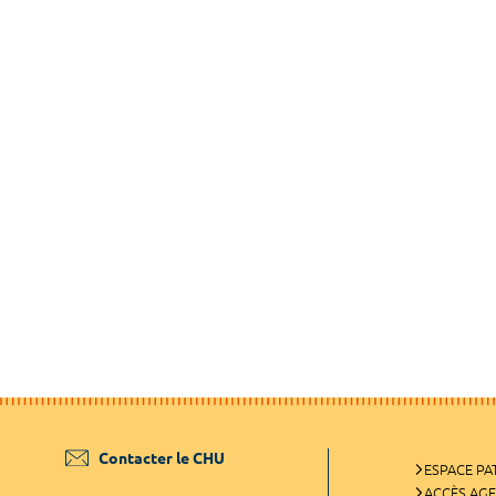
Contacter le CHU
ESPACE PA
ACCÈS AG