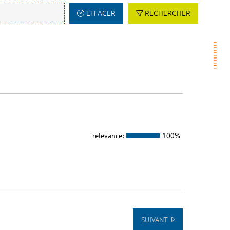
EFFACER
RECHERCHER
relevance:
100%
SUIVANT