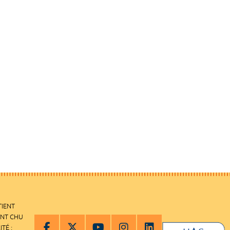
TIENT
ENT CHU
ITÉ :