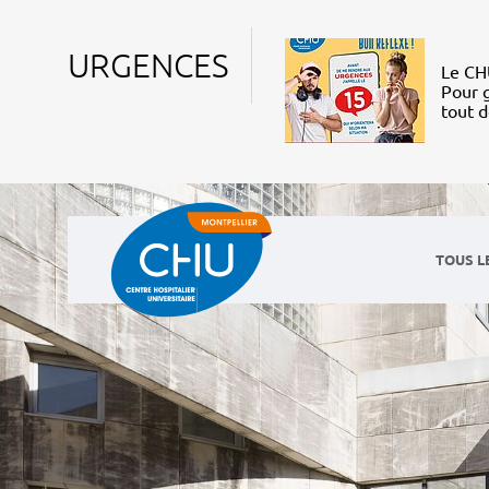
URGENCES
Le CHU
Pour g
tout 
TOUS L