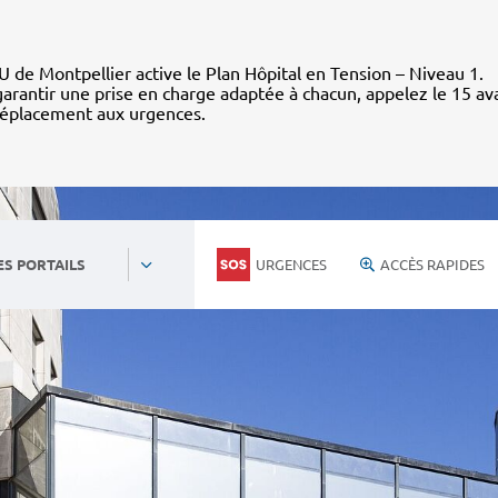
 de Montpellier active le Plan Hôpital en Tension – Niveau 1.
arantir une prise en charge adaptée à chacun, appelez le 15 av
déplacement aux urgences.
URGENCES
ACCÈS RAPIDES
ES PORTAILS