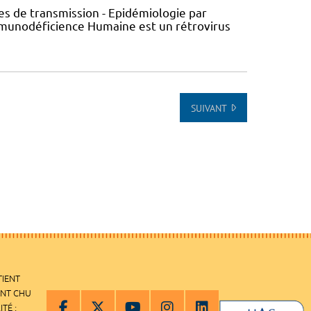
s de transmission - Epidémiologie par
’Immunodéficience Humaine est un rétrovirus
SUIVANT
TIENT
ENT CHU
ITÉ :