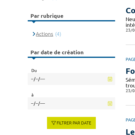
Co
Par rubrique
Neu
inté
23/0
Actions
(4)
Par date de création
PAG
Fo
Du
Sém
tro
23/0
à
PAG
FILTRER PAR DATE
Le