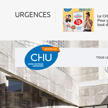
URGENCES
Le CHU
Pour g
tout 
TOUS L