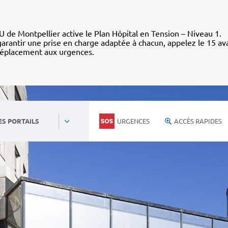
 de Montpellier active le Plan Hôpital en Tension – Niveau 1.
arantir une prise en charge adaptée à chacun, appelez le 15 av
déplacement aux urgences.
URGENCES
ACCÈS RAPIDES
ES PORTAILS