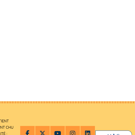
TIENT
ENT CHU
ITÉ :