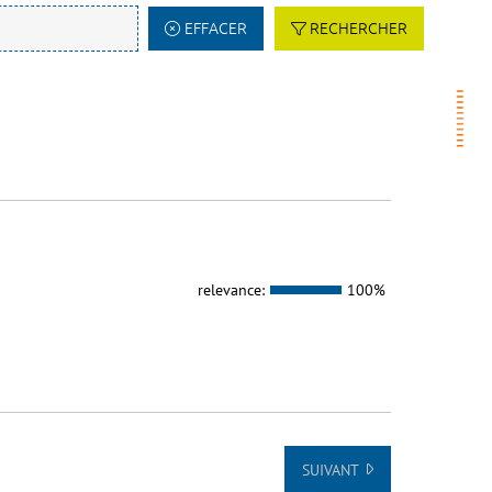
EFFACER
RECHERCHER
relevance:
100%
SUIVANT