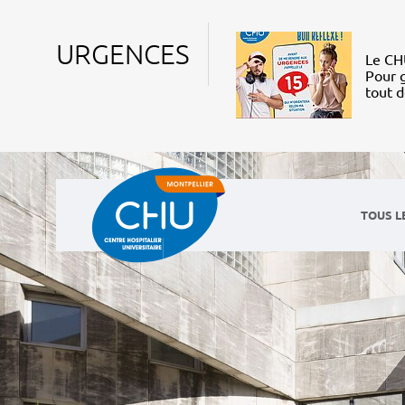
URGENCES
Le CHU
Pour g
tout 
TOUS L